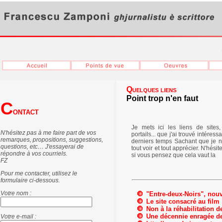
Quelques liens
Point trop n'en faut
C
ONTACT
Je mets ici les liens de sites,
N'hésitez pas à me faire part de vos
portails... que j'ai trouvé intéress
remarques, propositions, suggestions,
derniers temps Sachant que je 
questions, etc… J'essayerai de
tout voir et tout apprécier. N'hésit
répondre à vos courriels.
si vous pensez que cela vaut la
FZ
Pour me contacter, utilisez le
formulaire ci-dessous.
Votre nom :
"Entre-deux-Noirs", nouv
Le site consacré au film
Non à la réhabilitation 
Une décennie enragée de 
Votre e-mail :