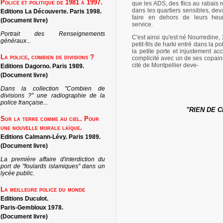
Police et politique de 1981 à 1997.
que les ADS, des flics au rabais 
dans les quartiers sensibles, dev
Editions La Découverte. Paris 1998.
faire en dehors de leurs heu
(Document livre)
service.
Portrait des Renseignements
C'est ainsi qu'est né Nourredine,
généraux...
petit-fils de harki entré dans la po
la petite porte et injustement ac
La police, combien de divisions ?
complicité avec un de ses copain
cité de Montpellier deve-
Editions Dagorno. Paris 1989.
(Document livre)
Dans la collection "Combien de
divisions ?" une radiographie de la
police française...
"RIEN DE 
Sur la terre comme au ciel. Pour
une nouvelle morale laïque.
Editions Calmann-Lévy. Paris 1989.
(Document livre)
La première affaire d'interdiction du
port de "foulards islamiques" dans un
lycée public.
La meilleure police du monde
Editions Duculot.
Paris-Gembloux 1978.
(Document livre)