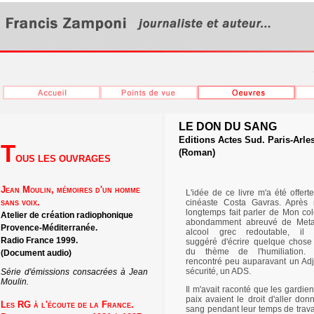
LE DON DU SANG
Editions Actes Sud. Paris-Arle
T
(Roman)
OUS LES OUVRAGES
Jean Moulin, mémoires d'un homme
L'idée de ce livre m'a été offert
sans voix.
cinéaste Costa Gavras. Après 
longtemps fait parler de Mon col
Atelier de création radiophonique
abondamment abreuvé de Meta
Provence-Méditerranée.
alcool grec redoutable, il m
Radio France 1999.
suggéré d'écrire quelque chose
du thème de l'humiliation. J
(Document audio)
rencontré peu auparavant un Adj
sécurité, un ADS.
Série d'émissions consacrées à Jean
Moulin.
Il m'avait raconté que les gardie
paix avaient le droit d'aller don
Les RG à l'écoute de la France.
sang pendant leur temps de travai