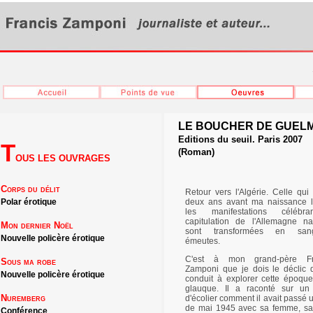
LE BOUCHER DE GUEL
Editions du seuil. Paris 2007
T
(Roman)
OUS LES OUVRAGES
Corps du délit
Retour vers l'Algérie. Celle qui 
Polar érotique
deux ans avant ma naissance 
les manifestations célébr
capitulation de l'Allemagne n
Mon dernier Noël
sont transformées en sang
Nouvelle policère érotique
émeutes.
C'est à mon grand-père Fr
Sous ma robe
Zamponi que je dois le déclic 
Nouvelle policère érotique
conduit à explorer cette époqu
glauque. Il a raconté sur un
Nuremberg
d'écolier comment il avait passé 
de mai 1945 avec sa femme, sa f
Conférence