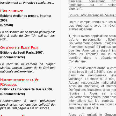
française concernant l'inf
transforment en émeutes sanglantes...
américaine sur le nation
algérien".
L'œil du prince
Source : officiels français. Valeur 
Editions Atelier de presse. Internet
2007.
Objet : compte rendu sur les r
(Roman)
des Américains avec la révol
arabes algériens.
La naissance de ce roman (virtuel) est
liée à celle du film "Un œil sur les
1) Nous avons appris d'une sour
RG"...
qu'une personnalité officie
Gouvernement général d'Algéri
récemment signalé à Paris sa con
On m'appelle Eagle Four
que les Américains étaient im
Editions du Seuil. Paris. 2007.
dans les émeutes de la s
(Document livre)
dernière dans le départem
Constantine.
Le récit de la carrière de Roger
Marion, ancien patron de la Division
2) Le soulèvement arabe a co
nationale antiterroriste...
le matin du 8 mai à Sétif et s'est
dans de nombreuses vill
voisinage. Le matin du 8 mai,
Histoire secrète de la Ve
Abbas, responsable nationali
République
Amis du manifeste, et memb
Editions La Découverte. Paris 2006.
Délégations financières à ce mo
réunies à Alger, se rend
(Document livre)
Gouvernement général pour obte
informations sur les troubles. I
Contrairement à mes prévisions
arrivé le 7 mai à Alger en proven
pessimistes, cet ouvrage collectif de
son domicile de Sétif.
plus de 700 pages a été un succès...
Alors qu'il quittait le Gouve