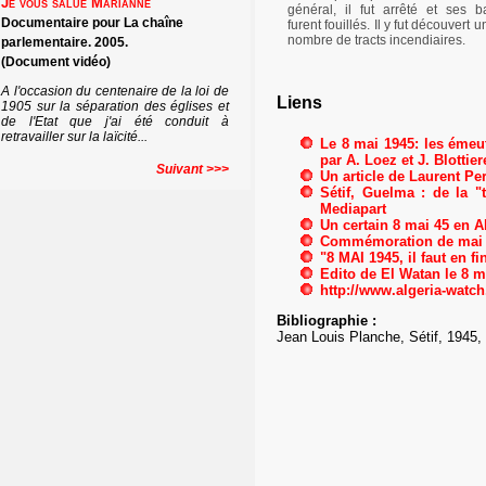
Je vous salue Marianne
général, il fut arrêté et ses 
Documentaire pour La chaîne
furent fouillés. Il y fut découvert 
nombre de tracts incendiaires.
parlementaire. 2005.
(Document vidéo)
A l'occasion du centenaire de la loi de
Liens
1905 sur la séparation des églises et
de l'Etat que j'ai été conduit à
retravailler sur la laïcité...
Le 8 mai 1945: les émeut
par A. Loez et J. Blottier
Suivant >>>
Un article de Laurent Pe
Sétif, Guelma : de la 
Mediapart
Un certain 8 mai 45 en 
Commémoration de mai 1
"8 MAI 1945, il faut en f
Edito de El Watan le 8 m
http://www.algeria-watch
Bibliographie :
Jean Louis Planche, Sétif, 1945,