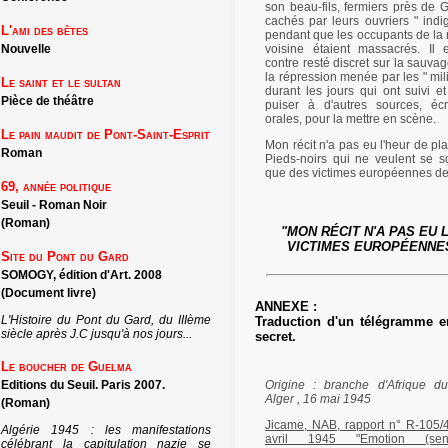
son beau-fils, fermiers près de 
cachés par leurs ouvriers " indi
L'ami des bêtes
pendant que les occupants de la
Nouvelle
voisine étaient massacrés. Il 
contre resté discret sur la sauva
la répression menée par les " mil
Le saint et le sultan
durant les jours qui ont suivi et
Pièce de théâtre
puiser à d'autres sources, écr
orales, pour la mettre en scène.
Le pain maudit de Pont-Saint-Esprit
Mon récit n'a pas eu l'heur de pl
Roman
Pieds-noirs qui ne veulent se s
que des victimes européennes de
69, année politique
Seuil - Roman Noir
(Roman)
"MON RÉCIT N'A PAS EU 
VICTIMES EUROPÉENNES 
Site du Pont du Gard
SOMOGY, édition d'Art. 2008
(Document livre)
ANNEXE :
L'Histoire du Pont du Gard, du IIIème
Traduction d'un télégramme en
siècle après J.C jusqu'à nos jours...
secret.
Le boucher de Guelma
Editions du Seuil. Paris 2007.
Origine : branche d'Afrique d
Alger , 16 mai 1945
(Roman)
Jicame, NAB, rapport n° R-105/
Algérie 1945 : les manifestations
avril 1945 "Emotion (sensit
célébrant la capitulation nazie se